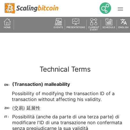

translate
HOME
EVENTS
PRESENTATIONS
CURRENT
SCHEDULE
ENGLISH
EVENT
Technical Terms
(Transaction) malleability
EN :
Possibility of modifying the transaction ID of a
transaction without affecting his validity.
(交易) 延展性
ZH :
Possibilità (anche da parte di una terza parte) di
IT :
modificare l'ID di una transazione non confermata
senza pregiudicarne la sua validità